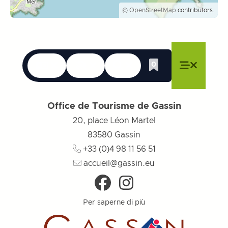
©
OpenStreetMap
contributors.
Le lingue
Accessibilità
Ricerca
0
Lista dei desider
Chiudere il menu
Chiudere il menu
Chiudere il menu
Menu
Chiudere
Office de Tourisme de Gassin
20, place Léon Martel
83580
Gassin
+33 (0)4 98 11 56 51
accueil@gassin.eu
Per saperne di più