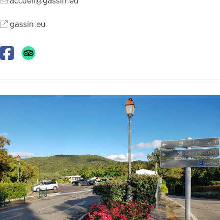
accueil@gassin.eu
gassin.eu
Facebook