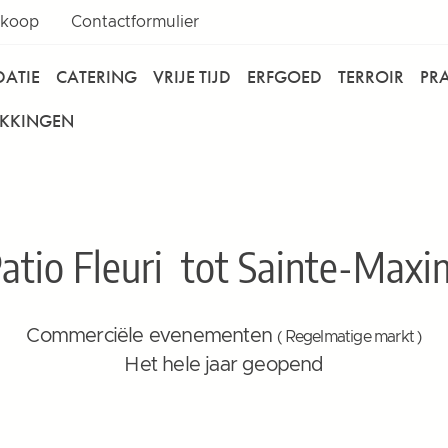
rkoop
Contactformulier
ATIE
CATERING
VRIJE TIJD
ERFGOED
TERROIR
PR
EKKINGEN
atio Fleuri
tot Sainte-Maxim
Commerciële evenementen
( Regelmatige markt )
Het hele jaar geopend