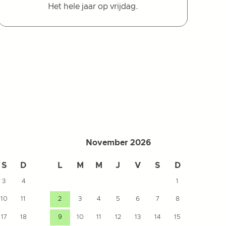
Het hele jaar op vrijdag.
November 2026
S
D
L
M
M
J
V
S
D
L
3
4
1
10
11
2
3
4
5
6
7
8
7
17
18
9
10
11
12
13
14
15
14