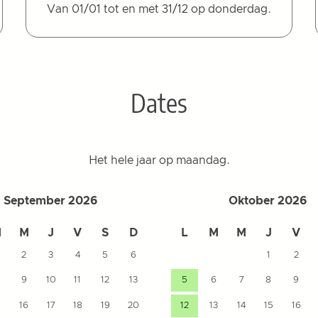
Van 01/01 tot en met 31/12 op donderdag.
Dates
Het hele jaar op maandag.
September 2026
Oktober 2026
M
M
J
V
S
D
L
M
M
J
V
2
3
4
5
6
1
2
9
10
11
12
13
5
6
7
8
9
5
16
17
18
19
20
12
13
14
15
16