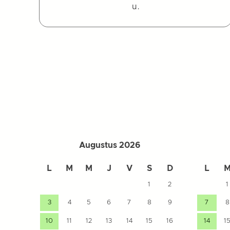
u.
Augustus 2026
L
M
M
J
V
S
D
L
1
2
1
3
4
5
6
7
8
9
7
8
10
11
12
13
14
15
16
14
1