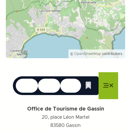
©
OpenStreetMap
contributors.
Talen
Toegankelijkheid
Zoek op
0
Whishlist
Menu sluiten
Menu sluiten
Menu sluiten
Menu
Menu slu
Office de Tourisme de Gassin
20, place Léon Martel
83580
Gassin