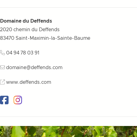
Domaine du Deffends
2020 chemin du Deffends
83470
Saint-Maximin-la-Sainte-Baume
04 94 78 03 91
domaine@deffends.com
www.deffends.com
Facebook
Instagram