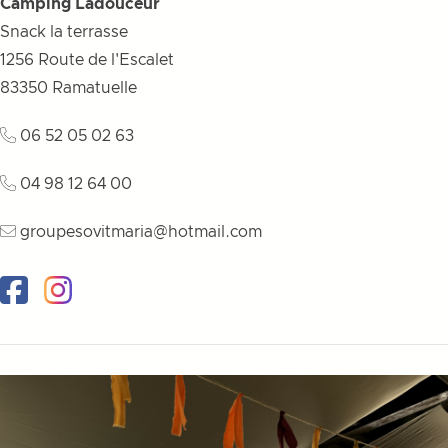
Camping Ladouceur
Snack la terrasse
1256 Route de l'Escalet
83350
Ramatuelle
06 52 05 02 63
04 98 12 64 00
groupesovitmaria@hotmail.com
Facebook
Instagram