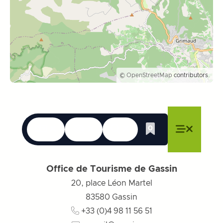
©
OpenStreetMap
contributors.
Talen
Toegankelijkheid
Zoek op
0
Whishlist
Menu sluiten
Menu sluiten
Menu sluiten
Menu
Menu slu
Office de Tourisme de Gassin
20, place Léon Martel
83580
Gassin
+33 (0)4 98 11 56 51