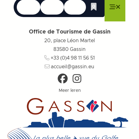
Talen
Toegankelijkheid
Zoek op
0
Whishlist
Menu sluiten
Menu sluiten
Menu sluiten
Menu
Menu slu
Office de Tourisme de Gassin
20, place Léon Martel
83580
Gassin
+33 (0)4 98 11 56 51
accueil@gassin.eu
Meer leren