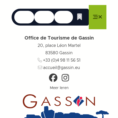
Talen
Toegankelijkheid
Zoek op
0
Whishlist
Menu sluiten
Menu sluiten
Menu sluiten
Menu
Menu slu
Office de Tourisme de Gassin
20, place Léon Martel
83580
Gassin
+33 (0)4 98 11 56 51
accueil@gassin.eu
Meer leren