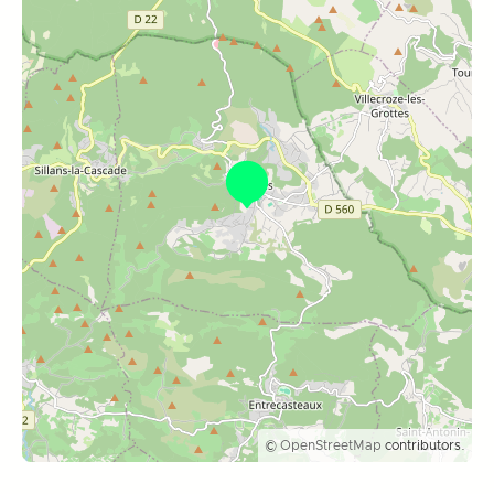
©
OpenStreetMap
contributors.