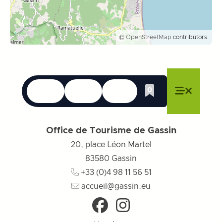
©
OpenStreetMap
contributors.
Talen
Toegankelijkheid
Zoek op
0
Whishlist
Menu sluiten
Menu sluiten
Menu sluiten
Menu
Menu slu
Office de Tourisme de Gassin
20, place Léon Martel
83580
Gassin
+33 (0)4 98 11 56 51
accueil@gassin.eu