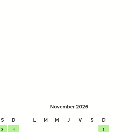
November 2026
S
D
L
M
M
J
V
S
D
L
3
4
1