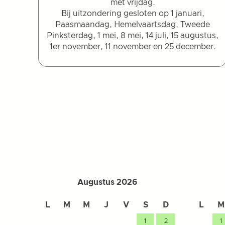
met vrijdag.
Bij uitzondering gesloten op 1 januari,
Paasmaandag, Hemelvaartsdag, Tweede
Pinksterdag, 1 mei, 8 mei, 14 juli, 15 augustus,
1er november, 11 november en 25 december.
Augustus 2026
L
M
M
J
V
S
D
L
M
1
2
1