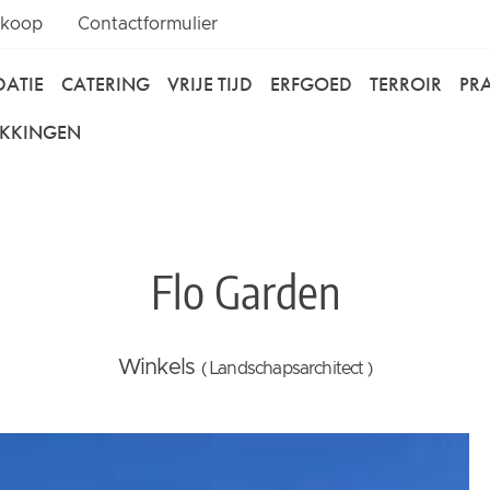
rkoop
Contactformulier
ATIE
CATERING
VRIJE TIJD
ERFGOED
TERROIR
PR
EKKINGEN
Flo Garden
Winkels
( Landschapsarchitect )