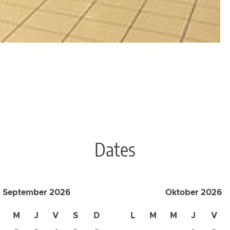
Dates
September 2026
Oktober 2026
M
J
V
S
D
L
M
M
J
V