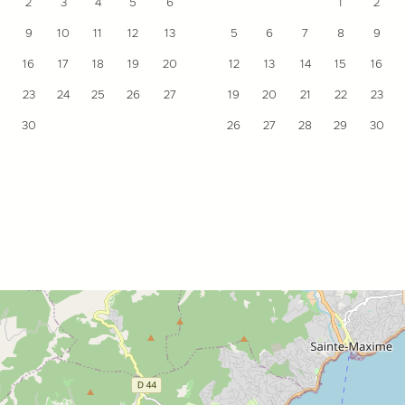
2
3
4
5
6
1
2
9
10
11
12
13
5
6
7
8
9
16
17
18
19
20
12
13
14
15
16
23
24
25
26
27
19
20
21
22
23
30
26
27
28
29
30