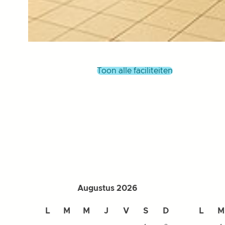
toon alle faciliteiten
Augustus 2026
L
M
M
J
V
S
D
L
M