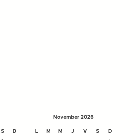
November 2026
S
D
L
M
M
J
V
S
D
L