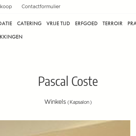
rkoop
Contactformulier
ATIE
CATERING
VRIJE TIJD
ERFGOED
TERROIR
PR
EKKINGEN
Pascal Coste
Winkels
( Kapsalon )