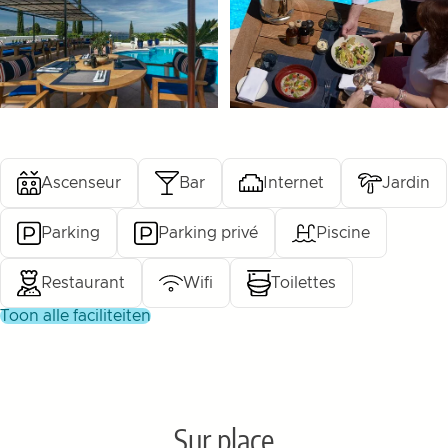
Ascenseur
Bar
Internet
Jardin
Parking
Parking privé
Piscine
Restaurant
Wifi
Toilettes
toon alle faciliteiten
Sur place