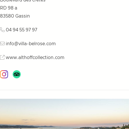
Boulevard des crêtes
RD 98 a
83580
Gassin
04 94 55 97 97
info@villa-belrose.com
www.althoffcollection.com
Instagram