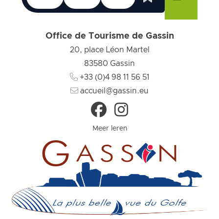
Whishlist
Menu sluiten
Menu sluiten
Menu sluiten
Menu
Menu slu
Office de Tourisme de Gassin
20, place Léon Martel
83580
Gassin
+33 (0)4 98 11 56 51
accueil@gassin.eu
Meer leren