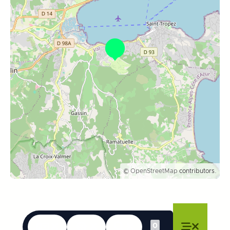
©
OpenStreetMap
contributors.
Talen
Toegankelijkheid
Zoek op
0