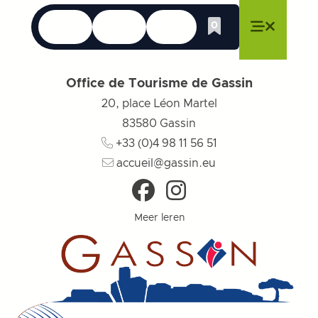
Talen
Toegankelijkheid
Zoek op
0
Whishlist
Menu sluiten
Menu sluiten
Menu sluiten
Menu
Menu slu
Office de Tourisme de Gassin
20, place Léon Martel
83580
Gassin
+33 (0)4 98 11 56 51
accueil@gassin.eu
Meer leren