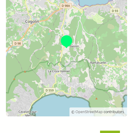
©
OpenStreetMap
contributors.