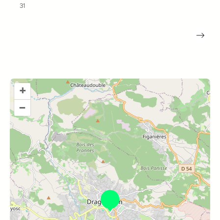
31
+
–