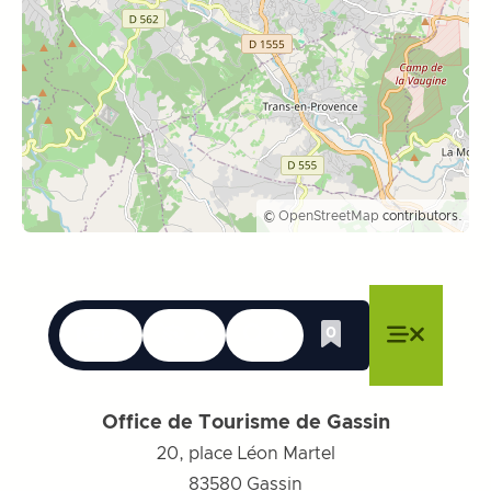
©
OpenStreetMap
contributors.
Talen
Toegankelijkheid
Zoek op
0
Whishlist
Menu sluiten
Menu sluiten
Menu sluiten
Menu
Menu slu
Office de Tourisme de Gassin
20, place Léon Martel
83580
Gassin