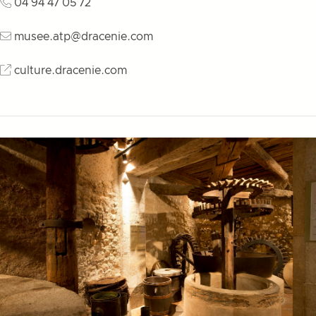
04 94 47 05 72
musee.atp@dracenie.com
culture.dracenie.com