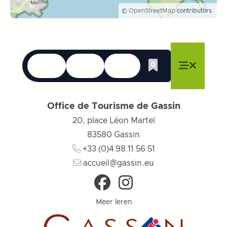
©
OpenStreetMap
contributors.
Talen
Toegankelijkheid
Zoek op
0
Whishlist
Menu sluiten
Menu sluiten
Menu sluiten
Menu
Menu slu
Office de Tourisme de Gassin
20, place Léon Martel
83580
Gassin
+33 (0)4 98 11 56 51
accueil@gassin.eu
Meer leren