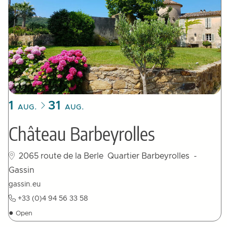
1
31
AUG.
AUG.
Château Barbeyrolles
2065 route de la Berle
Quartier Barbeyrolles
-
Gassin
gassin.eu
+33 (0)4 94 56 33 58
●
Open