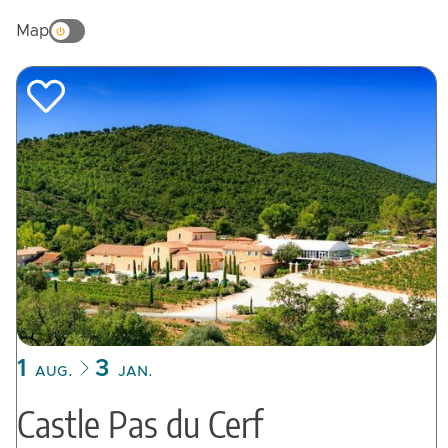
Map
1
3
AUG.
JAN.
Castle Pas du Cerf