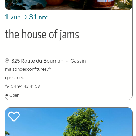
1
31
AUG.
DEC.
the house of jams
825 Route du Bourrian
- Gassin
maisondesconfitures.fr
gassin.eu
04 94 43 41 58
●
Open