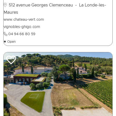
512 avenue Georges Clemenceau
- La Londe-les-
Maures
www.chateau-vert.com
vignobles-ghigo.com
04 94 66 80 59
●
Open