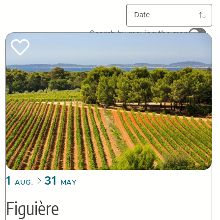
Tried by :
Search by moving the map
1
31
AUG.
MAY
Figuière