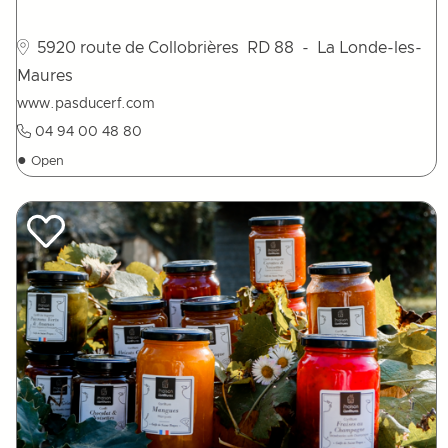
5920 route de Collobrières
RD 88
- La Londe-les-
Maures
www.pasducerf.com
04 94 00 48 80
●
Open