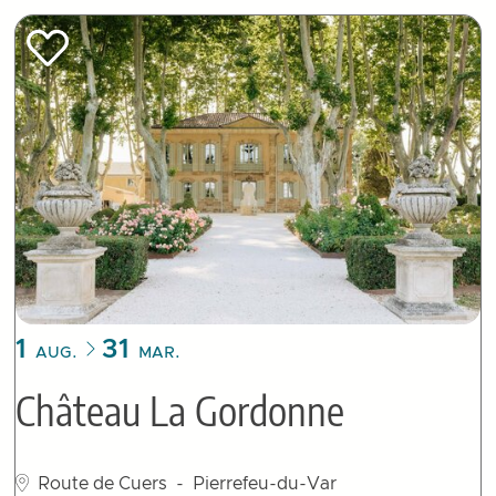
1
31
AUG.
MAR.
Château La Gordonne
Route de Cuers
- Pierrefeu-du-Var