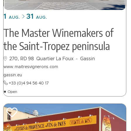
1
31
AUG.
AUG.
The Master Winemakers of
the Saint-Tropez peninsula
270, RD 98
Quartier La Foux
- Gassin
www.maitresvignerons.com
gassin.eu
+33 (0)4 94 56 40 17
●
Open