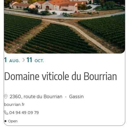
1
11
AUG.
OCT.
Domaine viticole du Bourrian
2360, route du Bourrian
- Gassin
bourrian.fr
04 94 49 09 79
●
Open