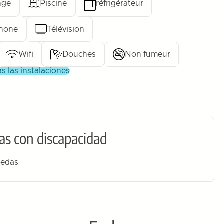
nge
Piscine
réfrigérateur
phone
Télévision
Wifi
Douches
Non fumeur
as las instalaciones
as con discapacidad
uedas