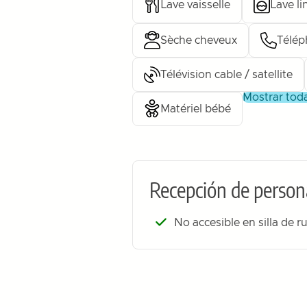
Lave vaisselle
Lave li
Sèche cheveux
Télé
Télévision cable / satellite
mostrar tod
Matériel bébé
Recepción de person
No accesible en silla de r