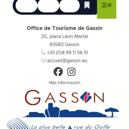
Idiomas
Accesibilidad
Buscar en
0
Whishlist
Cerrar menú
Cerrar menú
Cerrar menú
Menú
Cerrar 
Office de Tourisme de Gassin
20, place Léon Martel
83580
Gassin
+33 (0)4 98 11 56 51
accueil@gassin.eu
Más información