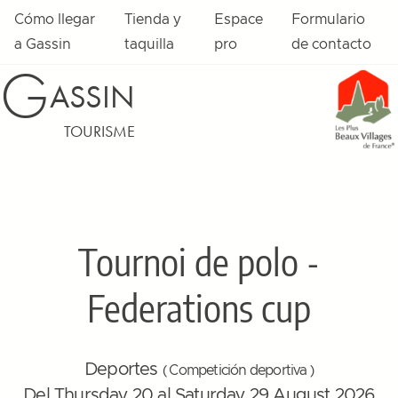
Cómo llegar
Tienda y
Espace
Formulario
a Gassin
taquilla
pro
de contacto
G
ASSIN
TOURISME
Tournoi de polo -
Federations cup
Deportes
( Competición deportiva )
Del Thursday 20 al Saturday 29 August 2026