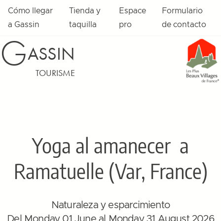
Cómo llegar
Tienda y
Espace
Formulario
a Gassin
taquilla
pro
de contacto
G
ASSIN
TOURISME
Yoga al amanecer
a
Ramatuelle (Var, France)
Naturaleza y esparcimiento
Del Monday 01 June al Monday 31 August 2026