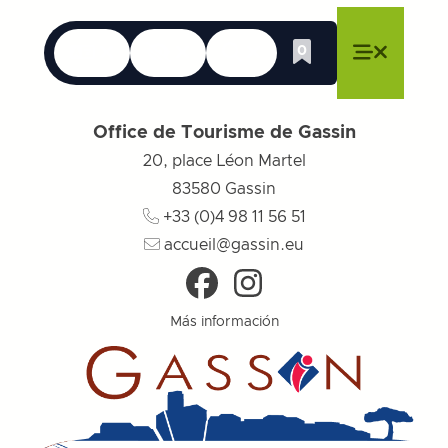
Idiomas
Accesibilidad
Buscar en
0
Whishlist
Cerrar menú
Cerrar menú
Cerrar menú
Menú
Cerrar 
Office de Tourisme de Gassin
20, place Léon Martel
83580
Gassin
+33 (0)4 98 11 56 51
accueil@gassin.eu
Más información