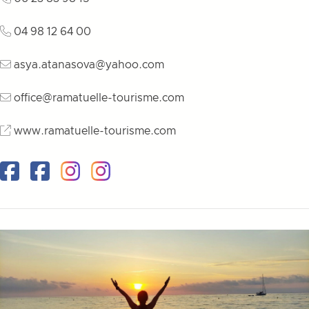
04 98 12 64 00
asya.atanasova@yahoo.com
office@ramatuelle-tourisme.com
www.ramatuelle-tourisme.com
Facebook
Facebook
Instagram
Instagram