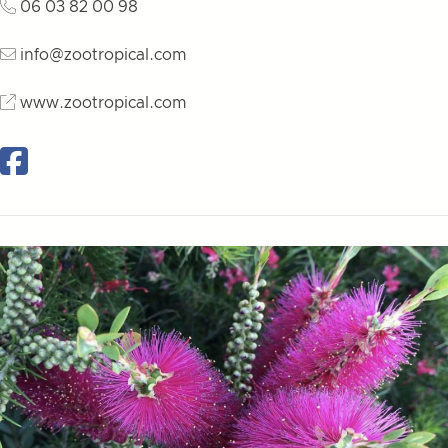
06 03 82 00 98
info@zootropical.com
www.zootropical.com
Facebook