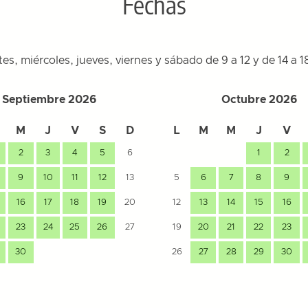
Fechas
tes, miércoles, jueves, viernes y sábado de 9 a 12 y de 14 a 
Septiembre 2026
Octubre 2026
M
J
V
S
D
L
M
M
J
V
2
3
4
5
6
1
2
9
10
11
12
13
5
6
7
8
9
16
17
18
19
20
12
13
14
15
16
23
24
25
26
27
19
20
21
22
23
30
26
27
28
29
30