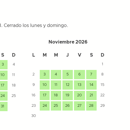
18. Cerrado los lunes y domingo.
Noviembre 2026
S
D
L
M
M
J
V
S
D
L
1
3
4
2
3
4
5
6
7
8
10
11
7
9
10
11
12
13
14
15
17
18
14
16
17
18
19
20
21
22
24
25
21
23
24
25
26
27
28
29
31
28
30