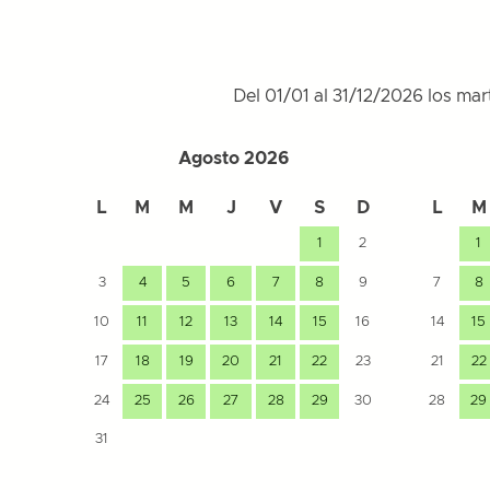
Del 01/01 al 31/12/2026 los mar
Agosto 2026
L
M
M
J
V
S
D
L
M
1
2
1
3
4
5
6
7
8
9
7
8
10
11
12
13
14
15
16
14
15
17
18
19
20
21
22
23
21
22
24
25
26
27
28
29
30
28
29
31