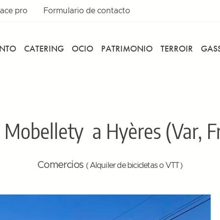
ace pro
Formulario de contacto
ENTO
CATERING
OCIO
PATRIMONIO
TERROIR
GASS
s Mobellety
a Hyères (Var, F
Comercios
( Alquiler de bicicletas o VTT )