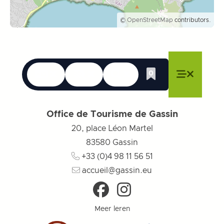
©
OpenStreetMap
contributors.
Talen
Toegankelijkheid
Zoek op
0
Whishlist
Menu sluiten
Menu sluiten
Menu sluiten
Menu
Menu slu
Office de Tourisme de Gassin
20, place Léon Martel
83580
Gassin
+33 (0)4 98 11 56 51
accueil@gassin.eu
Meer leren