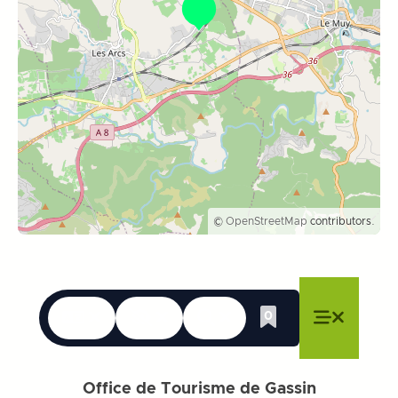
©
OpenStreetMap
contributors.
Sprachen
Erreichbarkeit
Suche
0
Whishlist
Menü schließen
Menü schließen
Menü schließen
Menü
Menü sch
Office de Tourisme de Gassin