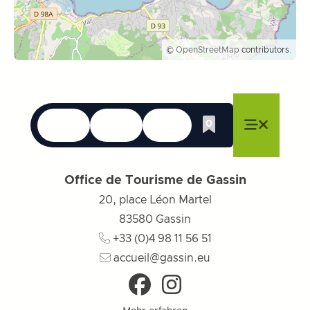
©
OpenStreetMap
contributors.
Sprachen
Erreichbarkeit
Suche
0
Whishlist
Menü schließen
Menü schließen
Menü schließen
Menü
Menü sch
Office de Tourisme de Gassin
20, place Léon Martel
83580
Gassin
+33 (0)4 98 11 56 51
accueil@gassin.eu