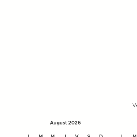
V
August 2026
L
M
M
J
V
S
D
L
M