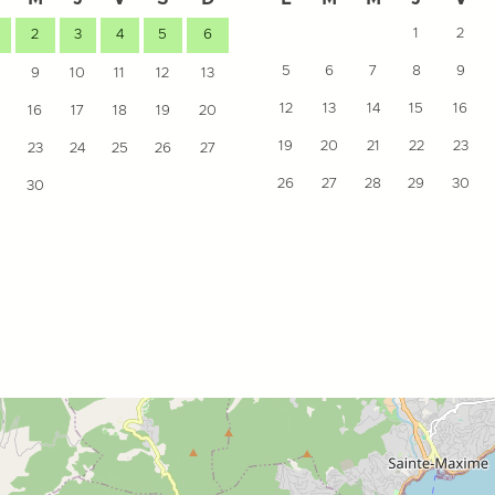
1
2
2
3
4
5
6
5
6
7
8
9
9
10
11
12
13
12
13
14
15
16
16
17
18
19
20
19
20
21
22
23
23
24
25
26
27
26
27
28
29
30
30