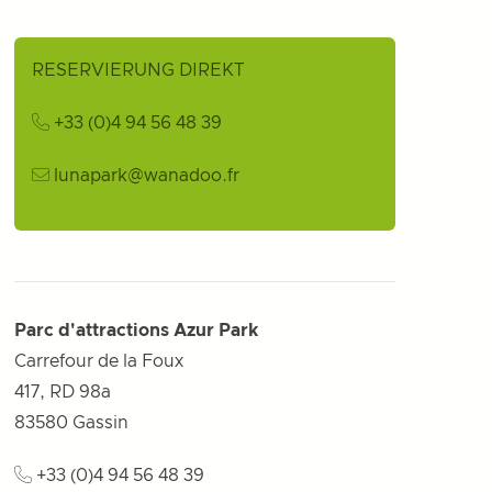
RESERVIERUNG DIREKT
+33 (0)4 94 56 48 39
lunapark@wanadoo.fr
Parc d'attractions Azur Park
Carrefour de la Foux
417, RD 98a
83580
Gassin
+33 (0)4 94 56 48 39