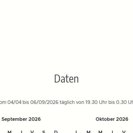
Daten
om 04/04 bis 06/09/2026 täglich von 19.30 Uhr bis 0.30 Uh
September 2026
Oktober 2026
M
J
V
S
D
L
M
M
J
V