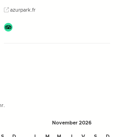
azurpark.fr
r.
November 2026
S
D
L
M
M
J
V
S
D
L