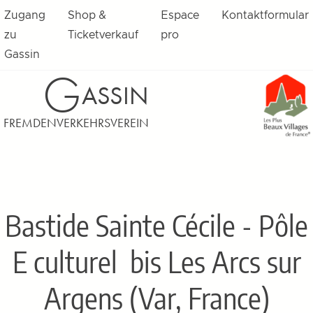
Zugang
Shop &
Espace
Kontaktformular
zu
Ticketverkauf
pro
Gassin
G
ASSIN
FREMDENVERKEHRSVEREIN
Bastide Sainte Cécile - Pôle
E culturel
bis Les Arcs sur
Argens (Var, France)