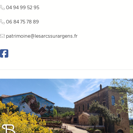
04 94 99 52 95
06 84 75 78 89
patrimoine@lesarcssurargens.fr
Facebook