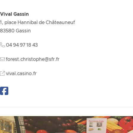
Vival Gassin
1, place Hannibal de Châteauneuf
83580
Gassin
04 94 97 18 43
forest.christophe@sfr.fr
vival.casino.fr
Facebook