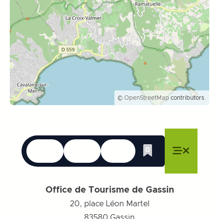
©
OpenStreetMap
contributors.
Sprachen
Erreichbarkeit
Suche
0
Whishlist
Menü schließen
Menü schließen
Menü schließen
Menü
Menü sch
Office de Tourisme de Gassin
20, place Léon Martel
83580
Gassin