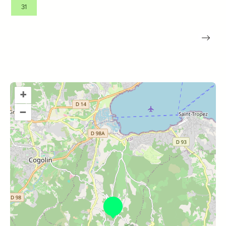
31
+
–