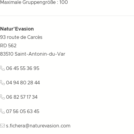
Maximale Gruppengröße : 100
Natur'Evasion
93 route de Carcès
RD 562
83510
Saint-Antonin-du-Var
06 45 55 36 95
04 94 80 28 44
06 82 57 17 34
07 56 05 63 45
s.fichera@naturevasion.com