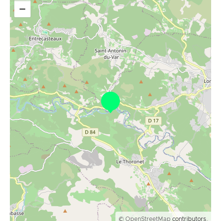
–
©
OpenStreetMap
contributors.