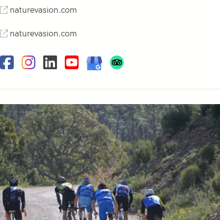
naturevasion.com
naturevasion.com
Facebook
Instagram
Linkedin
Youtube