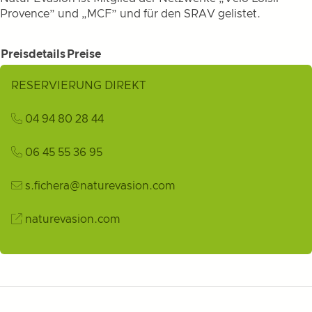
Provence” und „MCF” und für den SRAV gelistet.
Preisdetails
Preise
RESERVIERUNG DIREKT
04 94 80 28 44
06 45 55 36 95
s.fichera@naturevasion.com
naturevasion.com