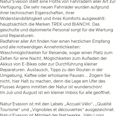
Natur'Evasion stellt eine Flotte von Fahrrädern aller Art zur
Verfügung. Die sehr neuen Fahrräder wurden aufgrund
ihrer technischen Eigenschaften, ihrer
Widerstandsfähigkeit und ihres Komforts ausgewählt:
hauptsächlich die Marken TREK und BIANCHI. Das
geschulte und diplomierte Personal sorgt für die Wartung
und Reparaturen.
Radfahrer aller Art finden hier einen herzlichen Empfang
und alle notwendigen Annehmlichkeiten:
Waschmöglichkeiten für Reisende, sogar einen Platz zum
Zelten für eine Nacht, Möglichkeiten zum Aufladen der
Akkus von E-Bikes oder zur Durchführung kleiner
Reparaturen. Austausch, Tipps zu den Routen in der
Umgebung, Kaffee oder erholsame Pausen... Zögern Sie
nicht, hier Halt zu machen, denn die Lage am Ufer des
Flusses Argens inmitten der Natur ist wunderschön!
Im Juli und August ist ein kleiner Imbiss für alle geöffnet.
Natur'Evasion ist mit den Labels „Accueil Vélo”, „Qualité
Tourisme” und „Vignobles et découvertes” ausgezeichnet.
Natur'Evasion ist Mitglied der Netzwerke „Vélo Loisir