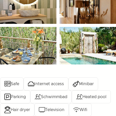
Safe
Internet access
Minibar
Parking
Schwimmbad
Heated pool
Hair dryer
Television
Wifi