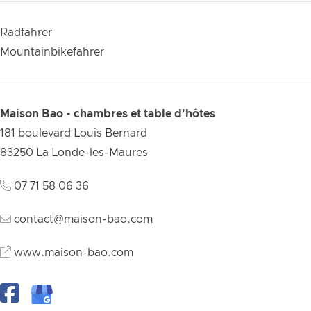
Radfahrer
Mountainbikefahrer
Maison Bao - chambres et table d'hôtes
181 boulevard Louis Bernard
83250
La Londe-les-Maures
07 71 58 06 36
contact@maison-bao.com
www.maison-bao.com
Facebook