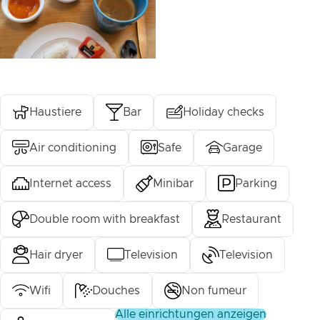
Haustiere
Bar
Holiday checks
Air conditioning
Safe
Garage
Internet access
Minibar
Parking
Double room with breakfast
Restaurant
Hair dryer
Television
Television
Wifi
Douches
Non fumeur
alle einrichtungen anzeigen