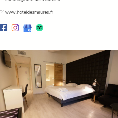
www.hoteldesmaures.fr
Facebook
Instagram