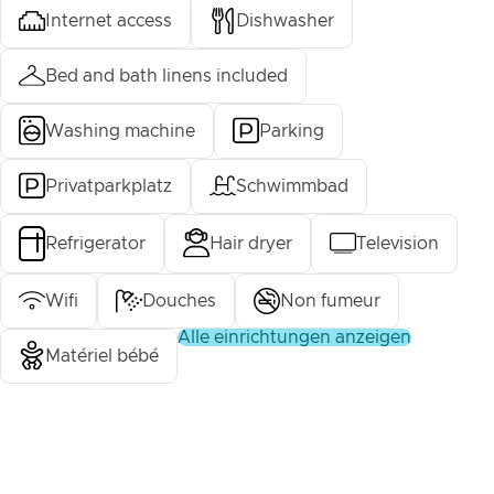
Internet access
Dishwasher
Bed and bath linens included
Washing machine
Parking
Privatparkplatz
Schwimmbad
Refrigerator
Hair dryer
Television
Wifi
Douches
Non fumeur
alle einrichtungen anzeigen
Matériel bébé