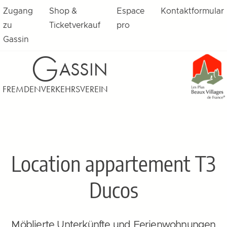
Zugang
Shop &
Espace
Kontaktformular
zu
Ticketverkauf
pro
Gassin
G
ASSIN
FREMDENVERKEHRSVEREIN
Location appartement T3
Ducos
Möblierte Unterkünfte und Ferienwohnungen