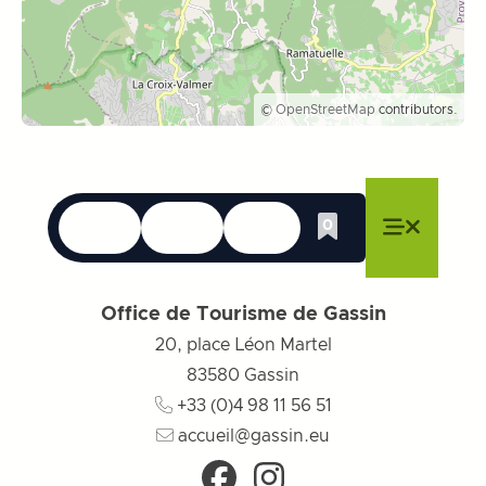
©
OpenStreetMap
contributors.
Sprachen
Erreichbarkeit
Suche
0
Whishlist
Menü schließen
Menü schließen
Menü schließen
Menü
Menü sch
Office de Tourisme de Gassin
20, place Léon Martel
83580
Gassin
+33 (0)4 98 11 56 51
accueil@gassin.eu