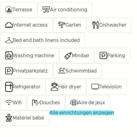
Terrasse
Air conditioning
Internet access
Garten
Dishwasher
Bed and bath linens included
Washing machine
Minibar
Parking
Privatparkplatz
Schwimmbad
Refrigerator
Hair dryer
Television
Wifi
Douches
Aire de jeux
alle einrichtungen anzeigen
Matériel bébé