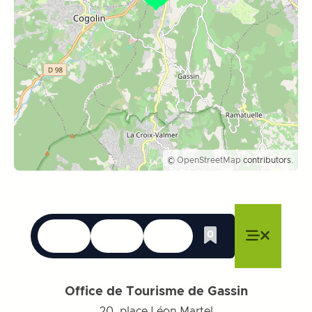
©
OpenStreetMap
contributors.
Sprachen
Erreichbarkeit
Suche
0
Whishlist
Menü schließen
Menü schließen
Menü schließen
Menü
Menü sch
Office de Tourisme de Gassin
20, place Léon Martel