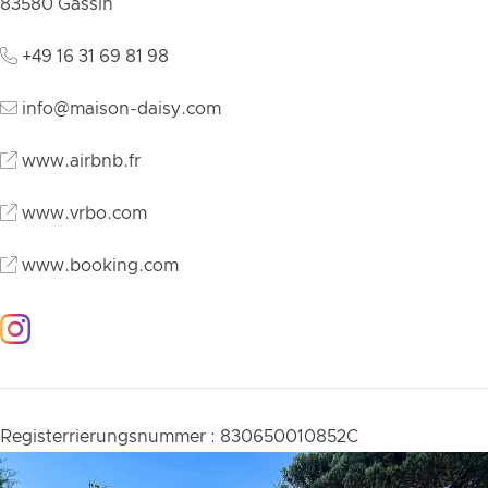
83580
Gassin
+49 16 31 69 81 98
info@maison-daisy.com
www.airbnb.fr
www.vrbo.com
www.booking.com
Instagram
Registerrierungsnummer : 830650010852C