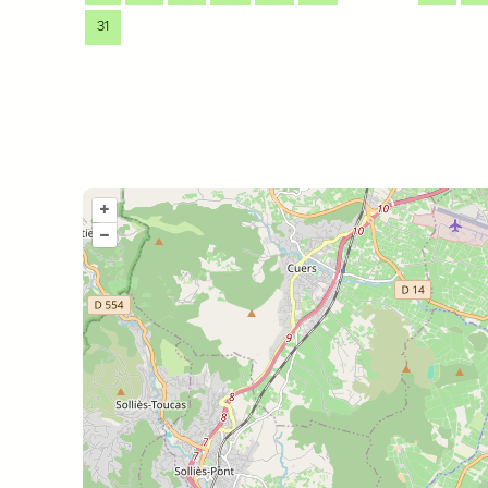
31
+
–