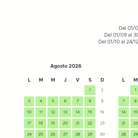
Del 01/0
Del 01/09 al 3
Del 01/10 al 24/1
Agosto 2026
L
M
M
J
V
S
D
L
M
1
2
1
3
4
5
6
7
8
9
7
8
10
11
12
13
14
15
16
14
15
17
18
19
20
21
22
23
21
22
24
25
26
27
28
29
30
28
29