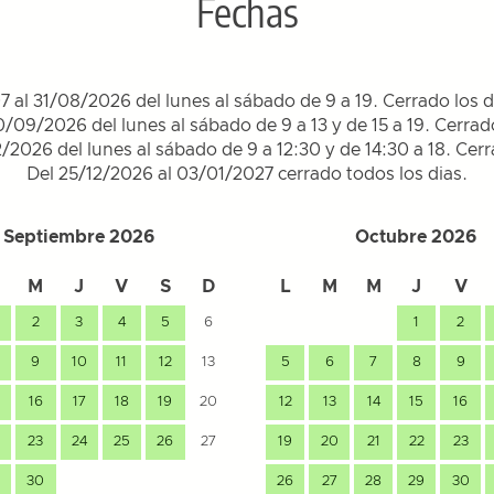
Fechas
7 al 31/08/2026 del lunes al sábado de 9 a 19. Cerrado los
0/09/2026 del lunes al sábado de 9 a 13 y de 15 a 19. Cerra
2/2026 del lunes al sábado de 9 a 12:30 y de 14:30 a 18. Ce
Del 25/12/2026 al 03/01/2027 cerrado todos los dias.
Septiembre 2026
Octubre 2026
M
J
V
S
D
L
M
M
J
V
2
3
4
5
6
1
2
9
10
11
12
13
5
6
7
8
9
16
17
18
19
20
12
13
14
15
16
23
24
25
26
27
19
20
21
22
23
30
26
27
28
29
30