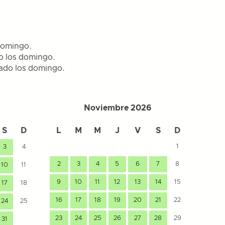
 domingo.
do los domingo.
rrado los domingo.
Noviembre 2026
S
D
L
M
M
J
V
S
D
L
1
3
4
2
3
4
5
6
7
8
10
11
7
9
10
11
12
13
14
15
17
18
14
16
17
18
19
20
21
22
24
25
21
23
24
25
26
27
28
29
31
28