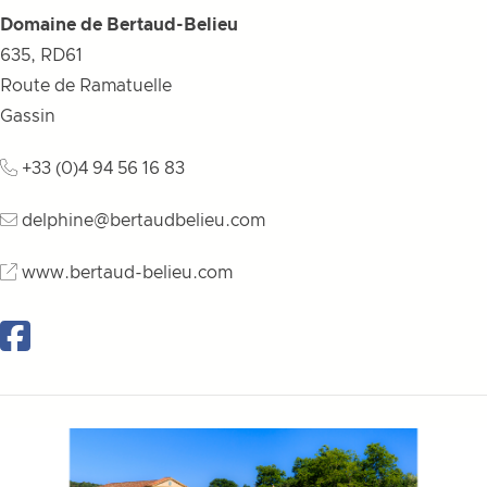
Domaine de Bertaud-Belieu
635, RD61
Route de Ramatuelle
Gassin
+33 (0)4 94 56 16 83
delphine@bertaudbelieu.com
www.bertaud-belieu.com
Facebook