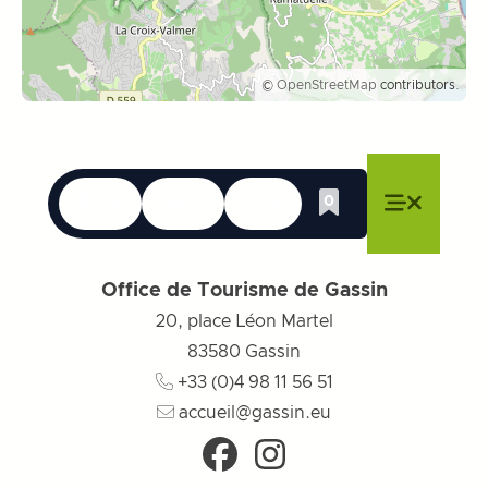
©
OpenStreetMap
contributors.
Idiomas
Accesibilidad
Buscar en
0
Whishlist
Cerrar menú
Cerrar menú
Cerrar menú
Menú
Cerrar 
Office de Tourisme de Gassin
20, place Léon Martel
83580
Gassin
+33 (0)4 98 11 56 51
accueil@gassin.eu