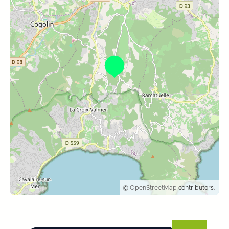
©
OpenStreetMap
contributors.