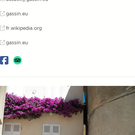
gassin.eu
fr.wikipedia.org
gassin.eu
Facebook