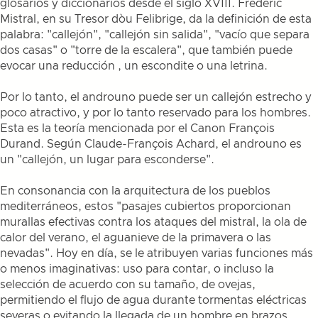
glosarios y diccionarios desde el siglo XVIII. Frédéric
Mistral, en su Tresor dòu Felibrige, da la definición de esta
palabra: "callejón", "callejón sin salida", "vacío que separa
dos casas" o "torre de la escalera", que también puede
evocar una reducción , un escondite o una letrina.
Por lo tanto, el androuno puede ser un callejón estrecho y
poco atractivo, y por lo tanto reservado para los hombres.
Esta es la teoría mencionada por el Canon François
Durand. Según Claude-François Achard, el androuno es
un "callejón, un lugar para esconderse".
En consonancia con la arquitectura de los pueblos
mediterráneos, estos "pasajes cubiertos proporcionan
murallas efectivas contra los ataques del mistral, la ola de
calor del verano, el aguanieve de la primavera o las
nevadas". Hoy en día, se le atribuyen varias funciones más
o menos imaginativas: uso para contar, o incluso la
selección de acuerdo con su tamaño, de ovejas,
permitiendo el flujo de agua durante tormentas eléctricas
severas o evitando la llegada de un hombre en brazos.