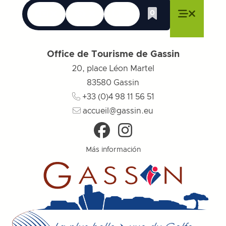
Idiomas
Accesibilidad
Buscar en
0
Whishlist
Cerrar menú
Cerrar menú
Cerrar menú
Menú
Cerrar 
Office de Tourisme de Gassin
20, place Léon Martel
83580
Gassin
+33 (0)4 98 11 56 51
accueil@gassin.eu
Más información