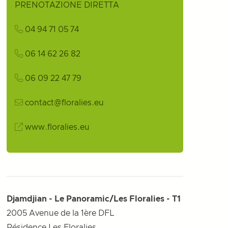
PRENOTAZIONE DIRETTA
04 94 71 05 74
06 14 62 26 82
06 09 22 47 79
contact@floralies.eu
www.floralies.eu
Djamdjian - Le Panoramic/Les Floralies - T1
2005 Avenue de la 1ère DFL
Résidence Les Floralies