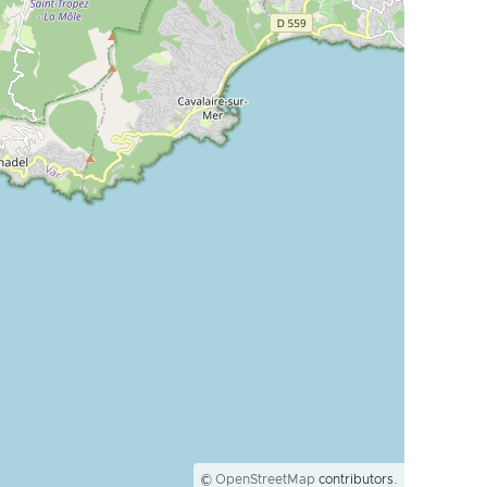
©
OpenStreetMap
contributors.