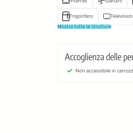
Internet
Giardini
Frigorifero
Televisio
mostra tutte le strutture
Accoglienza delle per
Non accessibile in carroz