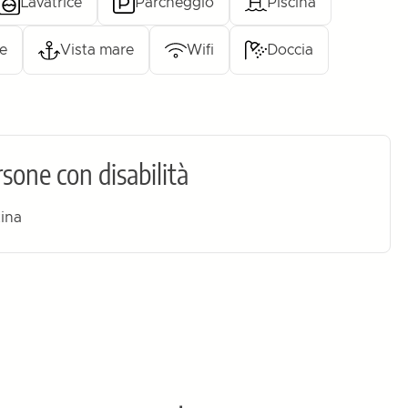
Lavatrice
Parcheggio
Piscina
ne
Vista mare
Wifi
Doccia
sone con disabilità
zina