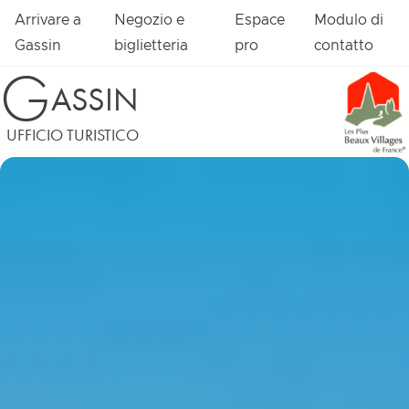
Vai al contenuto
Arrivare a
Negozio e
Espace
Modulo di
Gassin
biglietteria
pro
contatto
G
ASSIN
UFFICIO TURISTICO