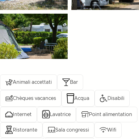
Animali accettati
Bar
Chèques vacances
Acqua
Disabili
Internet
Lavatrice
Point alimentation
Ristorante
Sala congressi
Wifi