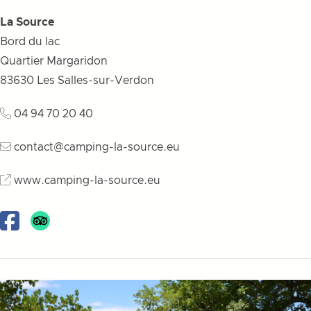
La Source
Bord du lac
Quartier Margaridon
83630
Les Salles-sur-Verdon
04 94 70 20 40
contact@camping-la-source.eu
www.camping-la-source.eu
Facebook