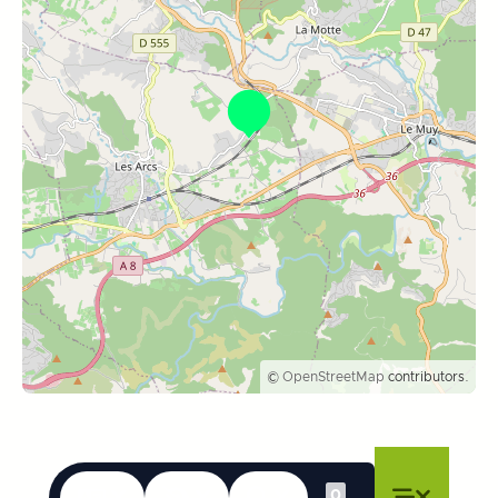
©
OpenStreetMap
contributors.
Le lingue
Accessibilità
Ricerca
0