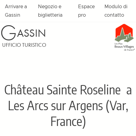
Arrivare a
Negozio e
Espace
Modulo di
Gassin
biglietteria
pro
contatto
G
ASSIN
UFFICIO TURISTICO
Château Sainte Roseline
a
Les Arcs sur Argens (Var,
France)