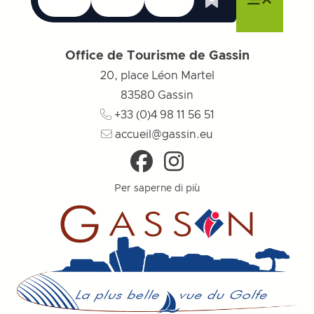
Lista dei desider
Chiudere il menu
Chiudere il menu
Chiudere il menu
Menu
Chiudere
Office de Tourisme de Gassin
20, place Léon Martel
83580
Gassin
+33 (0)4 98 11 56 51
accueil@gassin.eu
Per saperne di più