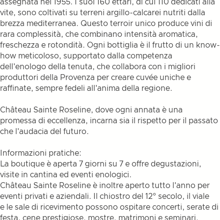
assegnata nel 1955. I suoi 160 ettari, di cui 110 dedicati alla
vite, sono coltivati su terreni argillo-calcarei nutriti dalla
brezza mediterranea. Questo terroir unico produce vini di
rara complessità, che combinano intensità aromatica,
freschezza e rotondità. Ogni bottiglia è il frutto di un know-
how meticoloso, supportato dalla competenza
dell'enologo della tenuta, che collabora con i migliori
produttori della Provenza per creare cuvée uniche e
raffinate, sempre fedeli all'anima della regione.
Château Sainte Roseline, dove ogni annata è una
promessa di eccellenza, incarna sia il rispetto per il passato
che l'audacia del futuro.
Informazioni pratiche:
La boutique è aperta 7 giorni su 7 e offre degustazioni,
visite in cantina ed eventi enologici.
Château Sainte Roseline è inoltre aperto tutto l'anno per
eventi privati e aziendali. Il chiostro del 12° secolo, il viale
e le sale di ricevimento possono ospitare concerti, serate di
festa, cene prestigiose, mostre, matrimoni e seminari.