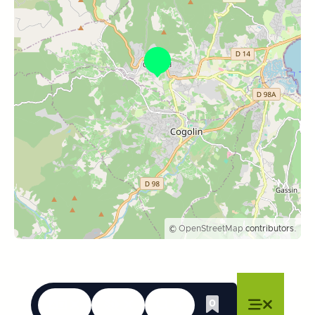
©
OpenStreetMap
contributors.
Le lingue
Accessibilità
Ricerca
0