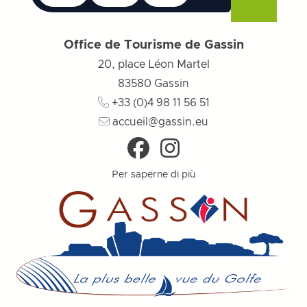
Lista dei desider
Chiudere il menu
Chiudere il menu
Chiudere il menu
Menu
Chiudere
Office de Tourisme de Gassin
20, place Léon Martel
83580
Gassin
+33 (0)4 98 11 56 51
accueil@gassin.eu
Per saperne di più