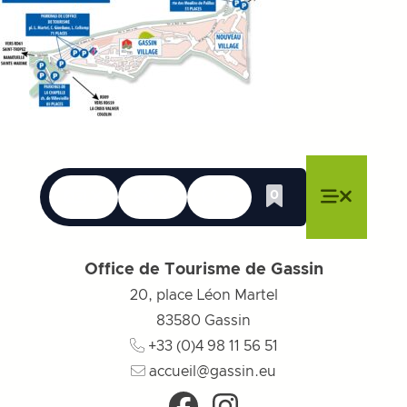
Le lingue
Accessibilità
Ricerca
0
Lista dei desider
Chiudere il menu
Chiudere il menu
Chiudere il menu
Menu
Chiudere
Office de Tourisme de Gassin
20, place Léon Martel
83580
Gassin
+33 (0)4 98 11 56 51
accueil@gassin.eu