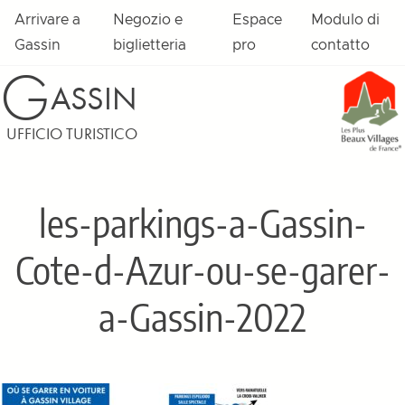
Vai al contenuto
Arrivare a
Negozio e
Espace
Modulo di
Gassin
biglietteria
pro
contatto
G
ASSIN
UFFICIO TURISTICO
les-parkings-a-Gassin-
Cote-d-Azur-ou-se-garer-
a-Gassin-2022