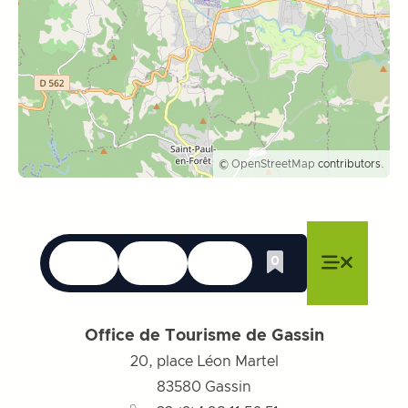
©
OpenStreetMap
contributors.
Le lingue
Accessibilità
Ricerca
0
Lista dei desider
Chiudere il menu
Chiudere il menu
Chiudere il menu
Menu
Chiudere
Office de Tourisme de Gassin
20, place Léon Martel
83580
Gassin