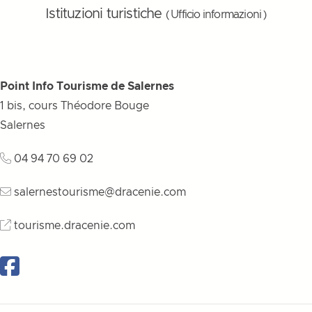
Istituzioni turistiche
( Ufficio informazioni )
Point Info Tourisme de Salernes
1 bis, cours Théodore Bouge
Salernes
04 94 70 69 02
salernestourisme@dracenie.com
tourisme.dracenie.com
Facebook