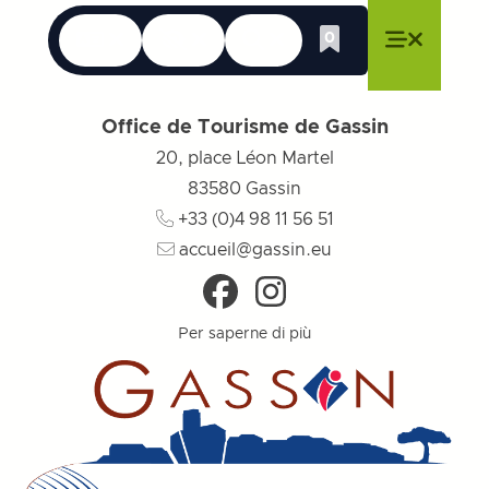
Le lingue
Accessibilità
Ricerca
0
Lista dei desider
Chiudere il menu
Chiudere il menu
Chiudere il menu
Menu
Chiudere
Office de Tourisme de Gassin
20, place Léon Martel
83580
Gassin
+33 (0)4 98 11 56 51
accueil@gassin.eu
Per saperne di più