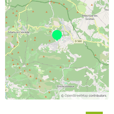
©
OpenStreetMap
contributors.