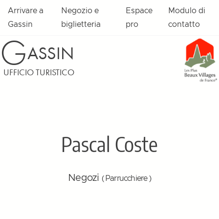
Arrivare a
Negozio e
Espace
Modulo di
Gassin
biglietteria
pro
contatto
G
ASSIN
UFFICIO TURISTICO
Pascal Coste
Negozi
( Parrucchiere )