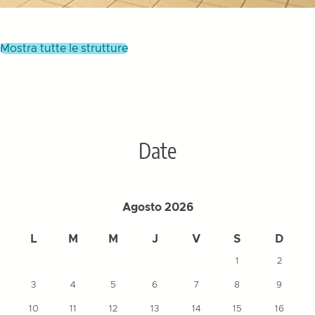
mostra tutte le strutture
Date
Agosto 2026
L
M
M
J
V
S
D
1
2
3
4
5
6
7
8
9
10
11
12
13
14
15
16