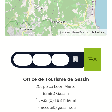
©
OpenStreetMap
contributors.
Le lingue
Accessibilità
Ricerca
0
Lista dei desider
Chiudere il menu
Chiudere il menu
Chiudere il menu
Menu
Chiudere
Office de Tourisme de Gassin
20, place Léon Martel
83580
Gassin
+33 (0)4 98 11 56 51
accueil@gassin.eu