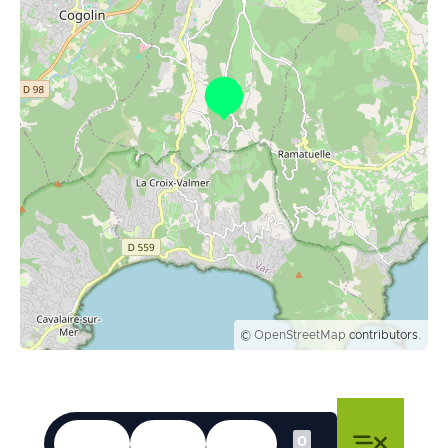
©
OpenStreetMap
contributors.
Le lingue
Accessibilità
Ricerca
0