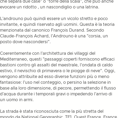
che separa due case" o "torre della scala", che può anche
evocare un ridotto , un nascondiglio o una latrina.
L'androuno può quindi essere un vicolo stretto e poco
invitante, e quindi riservato agli uomini. Questa è la teoria
menzionata dal canonico François Durand. Secondo
Claude-François Achard, l'Androuno è una "corsia, un
posto dove nascondersi".
Coerentemente con l'architettura dei villaggi del
Mediterraneo, questi "passaggi coperti forniscono efficaci
bastioni contro gli assalti del maestrale, l'ondata di caldo
estivo, il nevischio di primavera o le piogge di neve". Oggi,
vengono attribuite ad esso diverse funzioni più o meno
fantasiose: l'uso nel conteggio, o persino la selezione in
base alla loro dimensione, di pecore, permettendo il flusso
d'acqua durante i temporali gravi o impedendo l'arrivo di
un uomo in armi.
La strada è stata riconosciuta come la più stretta del
mondo da National Geographic, TF1, Ouest France, France