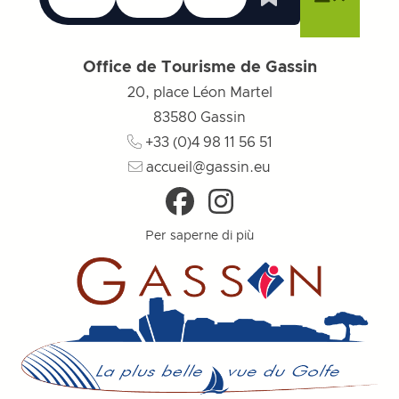
Lista dei desider
Chiudere il menu
Chiudere il menu
Chiudere il menu
Menu
Chiudere
Office de Tourisme de Gassin
20, place Léon Martel
83580
Gassin
+33 (0)4 98 11 56 51
accueil@gassin.eu
Per saperne di più