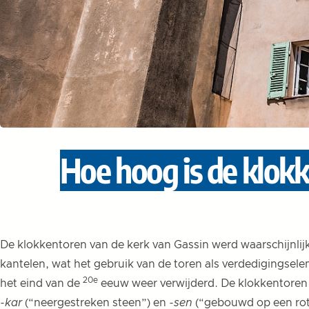
Hoe hoog is de klokk
De klokkentoren van de kerk van Gassin werd waarschijnlij
kantelen, wat het gebruik van de toren als verdedigingsel
20e
het eind van de
eeuw weer verwijderd. De klokkentoren 
-kar
(“neergestreken steen”) en
-sen
(“gebouwd op een rot