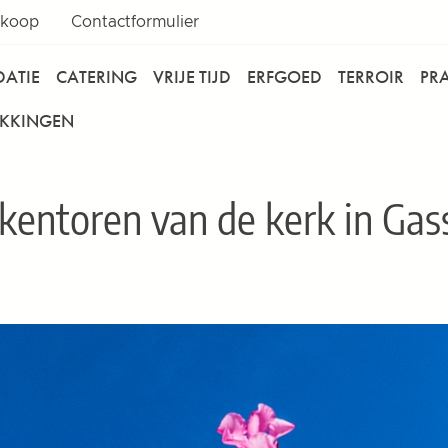
rkoop
Contactformulier
ATIE
CATERING
VRIJE TIJD
ERFGOED
TERROIR
PR
EKKINGEN
kentoren van de kerk in Gass