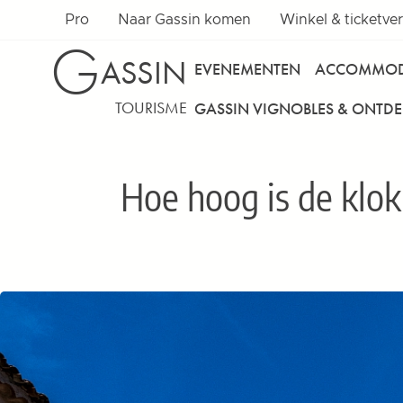
Overslaan naar inhoud
Pro
Naar Gassin komen
Winkel & ticketve
G
ASSIN
EVENEMENTEN
ACCOMMOD
TOURISME
GASSIN VIGNOBLES & ONTD
Hoe hoog is de klok