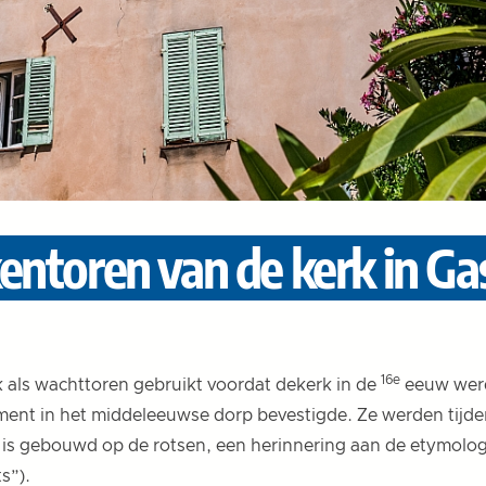
entoren van de kerk in Gas
16e
k als wachttoren gebruikt voordat de
kerk
in de
eeuw werd
ement in het middeleeuwse dorp bevestigde. Ze werden tijde
is gebouwd op de rotsen, een herinnering aan de etymologi
s”).