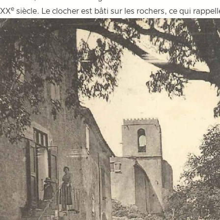
e
XX
siècle. Le clocher est bâti sur les rochers, ce qui rapp