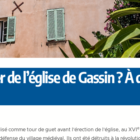
de l’église de Gassin ? À 
e
lisé comme tour de guet avant l’érection de l’
église
, au XVI
nse du village médiéval. Ils ont été détruits à la révolution