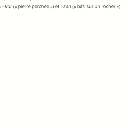
n –
kar
(« pierre perchée ») et –
sen
(« bâti sur un rocher »).