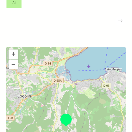
31
+
–