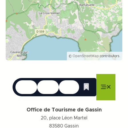
©
OpenStreetMap
contributors.
Langues
Accessibilité
Recherche
0
Liste de cadeau
Fermer le menu
Fermer le menu
Fermer le menu
Menu
Fermer l
Office de Tourisme de Gassin
20, place Léon Martel
83580
Gassin